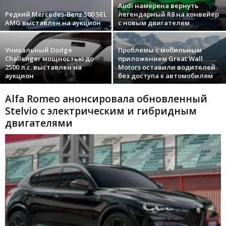
Audi намерена вернуть
Редкий Mercedes-Benz 500 SEL
легендарный R8 на конвейер
AMG выставлен на аукцион
с новым двигателем
Уникальный Dodge
Проблемы с мобильным
Challenger мощностью до
приложением Great Wall
2500 л.с. выставлен на
Motors оставили водителей
аукцион
без доступа к автомобилям
Alfa Romeo анонсировала обновленный
Stelvio с электрическим и гибридным
двигателями